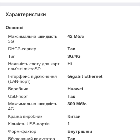
Характеристики
Основні
Максимальна швидкість
42 Мб/с
3G
DHCP-сервер
Так
Тип
3G/4G
Наявність слоту для карт
Ні
пам'яті microSD
Інтерфейс підключення
Gigabit Ethernet
(LAN-порт)
Виробник
Huawei
USB-порт
Так
Максимальна швидкість
300 Мб/с
4G
Країна виробник
Китай
Кількість USB-портів
1
Форм-фактор
Внутрішній
Вбудований комутатор
Так