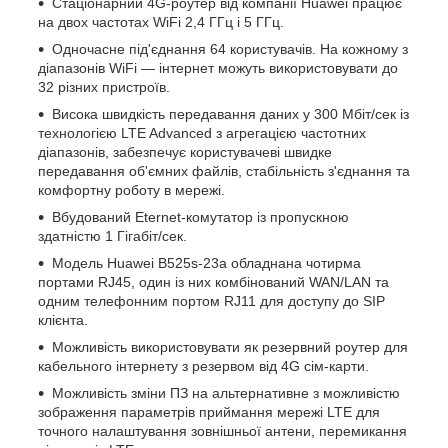
Стаціонарний 4G-роутер від компанії Huawei працює
на двох частотах WiFi 2,4 ГГц і 5 ГГц.
Одночасне під'єднання 64 користувачів. На кожному з
діапазонів WiFi — інтернет можуть використовувати до
32 різних пристроїв.
Висока швидкість передавання даних у 300 Мбіт/сек із
технологією LTE Advanced з агрегацією частотних
діапазонів, забезпечує користувачеві швидке
передавання об'ємних файлів, стабільність з'єднання та
комфортну роботу в мережі.
Вбудований Eternet-комутатор із пропускною
здатністю 1 Гігабіт/сек.
Модель Huawei B525s-23a обладнана чотирма
портами RJ45, один із них комбінований WAN/LAN та
одним телефонним портом RJ11 для доступу до SIP
клієнта.
Можливість використовувати як резервний роутер для
кабельного інтернету з резервом від 4G сім-карти.
Можливість зміни ПЗ на альтернативне з можливістю
зображення параметрів приймання мережі LTE для
точного налаштування зовнішньої антени, перемикання