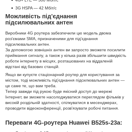
4G+ LTE — 300 Мбіт/с
3G HSPA — 42 Мбіт/с
Можливість під'єднання
підсилювальних антен
Виробники 4G роутера забезпечили цю модель двома
роз'ємами SMA, призначеними для під'єднання
підсилювальних антен.
За допомогою зовнішніх антен ви запросто зможете посилити
приймання сигналу, а також у кілька разів збільшити швидкість
роботи інтернету в місцях, розташованих на віддаленій
відстані від базових станцій.
Якщо ви купуєте стаціонарний роутер для користування за
містом, тоді можливість під'єднання підсилювальних антен —
це саме те, що вам треба.
Тепер завжди під рукою буде якісний доступ до мережі
Інтернет, ви зможете насолоджуватися переглядом фільмів у
високій роздільній здатності, спілкуватися в месенджерах,
проводити відеоконференції, розв'язувати робочі питання.
Переваги 4G-роутера Huawei B525s-23a: