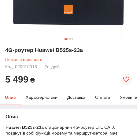
4G-роутер Huawei B525s-23a
Немає в наявності
Код: 020010016
Роздріб
5 499
₴
Опис
Характеристики
Доставка
Оплата
Умови п
Опис
Huawei B525s-23a
стаціонарний 4G-роутер LTE CAT.6
поєднує в собі функції модему та маршрутизатора, має