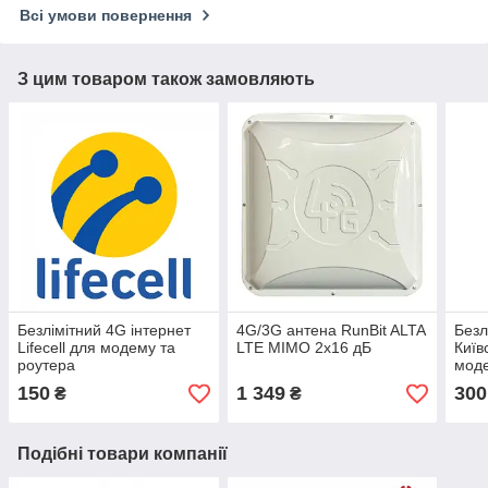
Всі умови повернення
З цим товаром також замовляють
Безлімітний 4G інтернет
4G/3G антена RunBit ALTA
Безл
Lifecell для модему та
LTE MIMO 2x16 дБ
Київ
роутера
мод
150
1 349
300
₴
₴
Подібні товари компанії