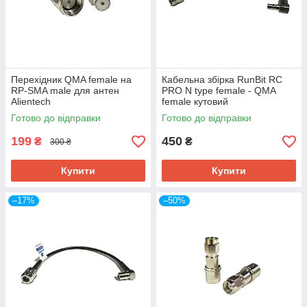
Перехідник QMA female на
Кабельна збірка RunBit RC
RP-SMA male для антен
PRO N type female - QMA
Alientech
female кутовий
Готово до відправки
Готово до відправки
199
450
₴
₴
300 ₴
Купити
Купити
–17%
–50%