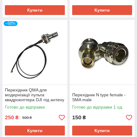
Купити
Купити
–50%
Перехідник QMA для
модернізації пульта
Перехідник N type female -
квадрокоптера DJI під антену
SMA male
Alientech 30 см
Готово до відправки
Готово до відправки 1 од.
250
150
₴
₴
500 ₴
Купити
Купити