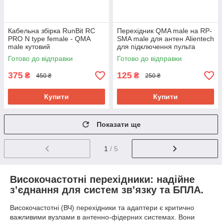
Кабельна збірка RunBit RC
Перехідник QMA male на RP-
PRO N type female - QMA
SMA male для антен Alientech
male кутовий
для підключення пульта
квадрокоптера DJI
Готово до відправки
Готово до відправки
375
125
₴
₴
450 ₴
250 ₴
Купити
Купити
Показати ще
1
/ 5
Високочастотні перехідники: надійне
з’єднання для систем зв’язку та БПЛА.
Високочастотні (ВЧ) перехідники та адаптери є критично
важливими вузлами в антенно-фідерних системах. Вони