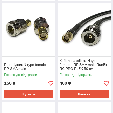
Кабельна збірка N type
Перехідник N type female -
female - RP SMA male RunBit
RP-SMA male
RC PRO FLEX 50 см
Готово до відправки
Готово до відправки
150
400
₴
₴
Купити
Купити