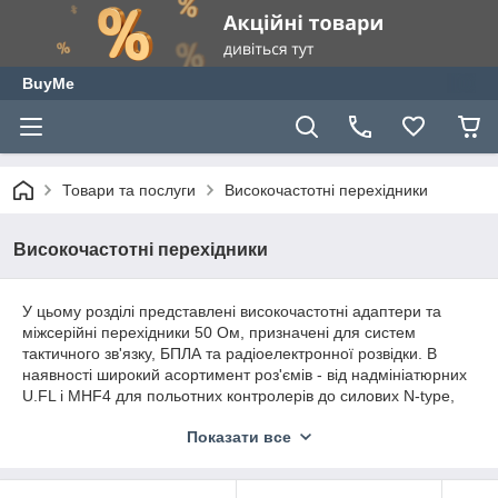
BuyMe
Товари та послуги
Високочастотні перехідники
Високочастотні перехідники
У цьому розділі представлені високочастотні адаптери та
міжсерійні перехідники 50 Ом, призначені для систем
тактичного зв'язку, БПЛА та радіоелектронної розвідки. В
наявності широкий асортимент роз'ємів - від надмініатюрних
U.FL і MHF4 для польотних контролерів до силових N-type,
SMA, QMA та BNC для наземних станцій та рацій. Наші
Показати все
адаптери забезпечують надійну фіксацію та мінімальні
втрати сигналу навіть у складних польових умовах.