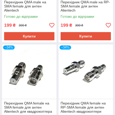
Перехідник QMA male на
Перехідник QMA male на RP-
SMA female для антен
SMA female для антен
Alientech
Alientech
Готово до відправки
Готово до відправки
199
199
₴
₴
300 ₴
300 ₴
Купити
Купити
–34%
–34%
Перехідник QMA female на
Перехідник QMA female на
SMA female для антен
RP-SMA female для антен
Alientech для квадрокоптера
Alientech квадрокоптери