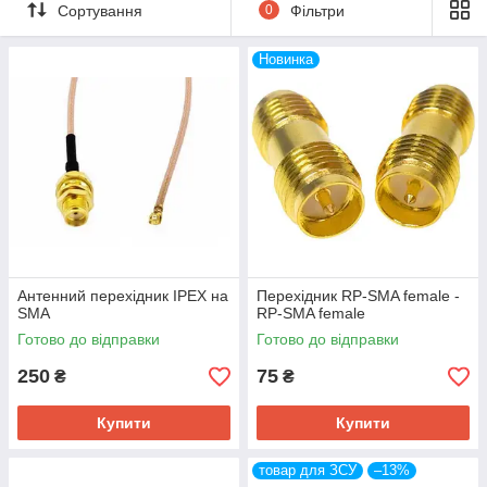
Сортування
0
Фільтри
Новинка
Антенний перехідник IPEX на
Перехідник RP-SMA female -
SMA
RP-SMA female
Готово до відправки
Готово до відправки
250
75
₴
₴
Купити
Купити
товар для ЗСУ
–13%