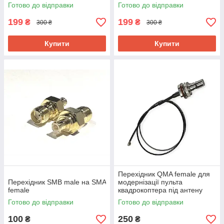
DJI/Autel
Готово до відправки
Готово до відправки
199
199
₴
₴
300 ₴
300 ₴
Купити
Купити
Перехідник QMA female для
Перехідник SMB male на SMA
модернізації пульта
female
квадрокоптера під антену
Alientech 20 см
Готово до відправки
Готово до відправки
100
250
₴
₴