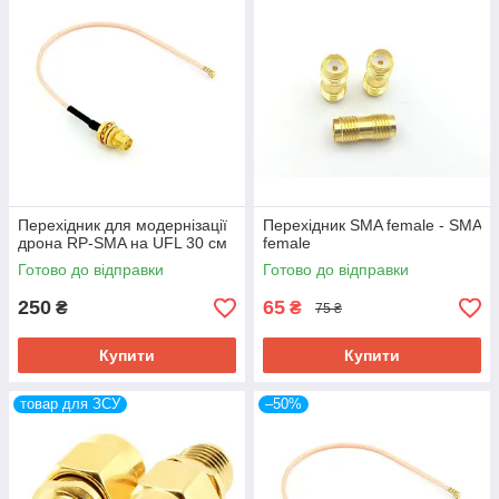
Перехідник для модернізації
Перехідник SMA female - SMA
дрона RP-SMA на UFL 30 см
female
Готово до відправки
Готово до відправки
250
65
₴
₴
75 ₴
Купити
Купити
товар для ЗСУ
–50%