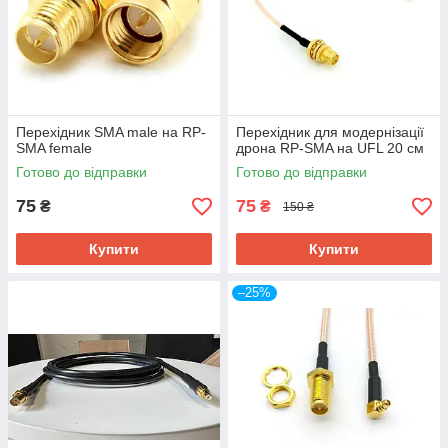
Перехідник SMA male на RP-
Перехідник для модернізації
SMA female
дрона RP-SMA на UFL 20 см
Готово до відправки
Готово до відправки
75
75
₴
₴
150 ₴
Купити
Купити
–25%