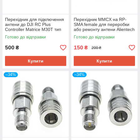
Перехідник для підключення
Перехідник MMCX на RP-
антени до DJI RC Plus
SMA female для переробки
Controller Matrice M30T тип
або ремонту антени Alientech
роз'єму MCX
Готово до відправки
Готово до відправки
500
150
₴
₴
200 ₴
Купити
Купити
–34%
–34%