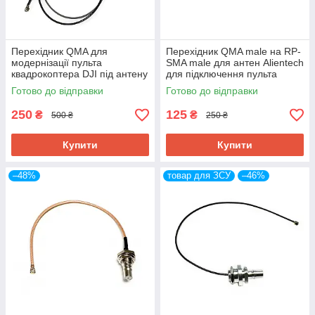
Перехідник QMA для
Перехідник QMA male на RP-
модернізації пульта
SMA male для антен Alientech
квадрокоптера DJI під антену
для підключення пульта
Alientech 30 см
квадрокоптера DJI
Готово до відправки
Готово до відправки
250
125
₴
₴
500 ₴
250 ₴
Купити
Купити
–48%
товар для ЗСУ
–46%