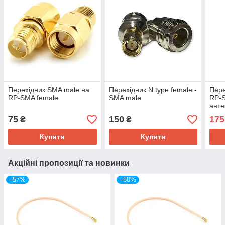
Перехідник SMA male на
Перехідник N type female -
Пере
RP-SMA female
SMA male
RP-S
анте
підк
75
150
175
₴
₴
квад
Купити
Купити
Акційні пропозиції та новинки
–57%
–50%