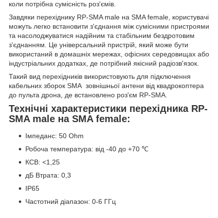
коли потрібна сумісність роз'ємів.
Завдяки перехіднику RP-SMA male на SMA female, користувачі
можуть легко встановити з'єднання між сумісними пристроями
та насолоджуватися надійним та стабільним бездротовим
з'єднанням. Це універсальний пристрій, який може бути
використаний в домашніх мережах, офісних середовищах або
індустріальних додатках, де потрібний якісний радіозв'язок.
Такий вид перехідників використовують для підключення
кабельних зборок SMA зовнішньої антени від квадрокоптера
до пульта дрона, де встановлено роз'єм RP-SMA.
Технічні характеристики перехідника RP-
SMA male на SMA female:
Імпеданс: 50 Ohm
Робоча температура: від -40 до +70 ℃
КСВ: <1,25
дБ Втрата: 0,3
IP65
Частотний діапазон: 0-6 ГГц