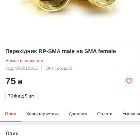
Перехідник RP-SMA male на SMA female
Немає в наявності
Код: 060010016
Опт і роздріб
75
₴
70 ₴
від 5 шт.
Опис
Характеристики
Доставка
Оплата
Умови п
Опис