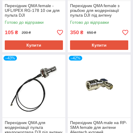
Перехідник QMA female -
Перехідник QMA female з
UFL/IPEX RG-178 10 см для
різьбою для модернізації
пульта DJI
пульта DJI під антену
Alientech 15 см
Готово до відправки
Готово до відправки
105
350
₴
₴
200 ₴
650 ₴
Купити
Купити
–43%
–42%
Перехідник QMA для
Перехідник QMA male на RP-
модернізації пульта
SMA female для антени
квадрокоптера DJI під антену
Alientech кутовий,