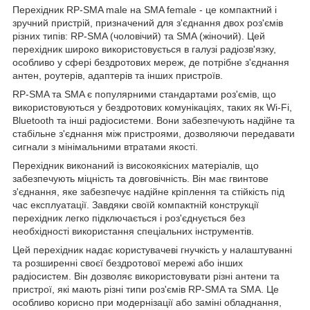
Перехідник RP-SMA male на SMA female - це компактний і
зручний пристрій, призначений для з'єднання двох роз'ємів
різних типів: RP-SMA (чоловічий) та SMA (жіночий). Цей
перехідник широко використовується в галузі радіозв'язку,
особливо у сфері бездротових мереж, де потрібне з'єднання
антен, роутерів, адаптерів та інших пристроїв.
RP-SMA та SMA є популярними стандартами роз'ємів, що
використовуються у бездротових комунікаціях, таких як Wi-Fi,
Bluetooth та інші радіосистеми. Вони забезпечують надійне та
стабільне з'єднання між пристроями, дозволяючи передавати
сигнали з мінімальними втратами якості.
Перехідник виконаний із високоякісних матеріалів, що
забезпечують міцність та довговічність. Він має гвинтове
з'єднання, яке забезпечує надійне кріплення та стійкість під
час експлуатації. Завдяки своїй компактній конструкції
перехідник легко підключається і роз'єднується без
необхідності використання спеціальних інструментів.
Цей перехідник надає користувачеві гнучкість у налаштуванні
та розширенні своєї бездротової мережі або інших
радіосистем. Він дозволяє використовувати різні антени та
пристрої, які мають різні типи роз'ємів RP-SMA та SMA. Це
особливо корисно при модернізації або заміні обладнання,