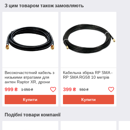
З цим товаром також замовляють
Високочастотний кабель з
Кабельна збірка RP SMA -
низькими втратами для
RP SMA RG58 10 метрів
антен Raptor XR, дрони
DJI / Autel
999
399
₴
₴
1 050 ₴
550 ₴
Купити
Купити
Подібні товари компанії