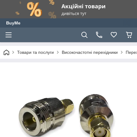
BuyMe
Товари та послуги
Високочастотні перехідники
Перех