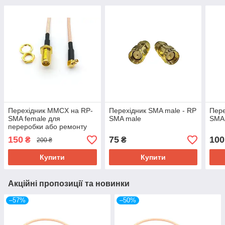
Перехідник MMCX на RP-
Перехідник SMA male - RP
Пере
SMA female для
SMA male
SMA 
переробки або ремонту
антени Alientech
150
75
100
₴
₴
200 ₴
Купити
Купити
Акційні пропозиції та новинки
–57%
–50%