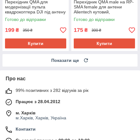
Перехідник QMA для
Перехідник QMA male на RP-
модернізації пульта
SMA female для антени
квадрокоптера DJI під антену
Alientech кутовий,
Alientech 15 см
підключення пульта
Готово до відправки
Готово до відправки
квадрокоптера DJI
199
175
₴
₴
350 ₴
300 ₴
Купити
Купити
Показати ще
Про нас
99% позитивних з 282 відгуків за рік
Працює з 28.04.2012
м. Харків
м.Харків, Харків, Україна
Контакти