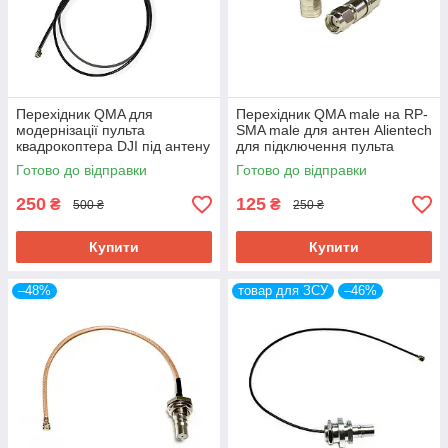
Перехідник QMA для
Перехідник QMA male на RP-
модернізації пульта
SMA male для антен Alientech
квадрокоптера DJI під антену
для підключення пульта
Alientech 30 см
квадрокоптера DJI
Готово до відправки
Готово до відправки
250
125
₴
₴
500 ₴
250 ₴
Купити
Купити
–48%
товар для ЗСУ
–46%