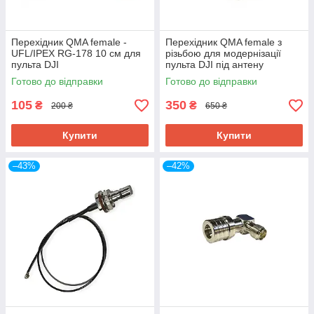
Перехідник QMA female -
Перехідник QMA female з
UFL/IPEX RG-178 10 см для
різьбою для модернізації
пульта DJI
пульта DJI під антену
Alientech 15 см
Готово до відправки
Готово до відправки
105
350
₴
₴
200 ₴
650 ₴
Купити
Купити
–43%
–42%