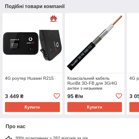
Подібні товари компанії
4G роутер Huawei R215
Коаксіальний кабель
4G р
RunBit 3D-FB для 3G/4G
антен з низькими
втратами (аналог RG58,
3 449
95
3 0
₴
₴/м
RG223)
Купити
Купити
Про нас
99% позитивних з 282 відгуків за рік