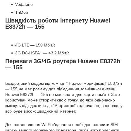
Vodafone
TriMob
Швидкість роботи інтернету Huawei
E8372h — 155
4G LTE — 150 Мбіт/с
3G DC-HSPA+ — 43,2 Мбіт/с
Переваги 3G/4G роутера Huawei E8372h
— 155
Бездротовий модем від компанії Huawei модифікації E8372h
— 155 не має роз'єму для під'єднання зовнішньої антени.
Huawei E8372h — 155 не має слота для карти пам'яті. Зате
користувач може створити свою точку, до якої одночасно
зможуть під'єднатися до 16 пристроїв одночасно, водночас у
всіх буде високошвидкісний інтернет.
Для встановлення Wi-Fi з'єднання необхідно вставити SIM-
картку вашого мобільного оператора, після чого приєднати