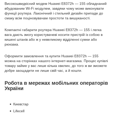
Високошвидкісний модем Huawei E8372h — 155 обладнаний
вбудованим Wi-Fi модулем, завдяки чому може виконувати
функції роутера. Лаконічний і стильний дизайн припаде до
смаку всім поціновувачам простоти та вишуканості.
Компактні габарити роутера Huawei E8372h — 155 і легка
вага дають змогу користувачеві носити пристрій із собою в
кишені штанів або ж у невеликому відділенні сумки або
рюкзака.
Оформити замовлення та купити Huawei E8372h — 155
можна на сторінках нашого інтернет-магазика. Процес купівлі
товару займе у вас лише кілька хвилин, до того ж ви зможете
добре заощадити не лише свій час, а й кошти.
Робота в мережах мобільних операторів
України
Киевстар
Lifecell