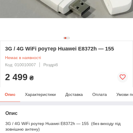
3G / 4G WiFi роутер Huawei E8372h — 155
Немає в наявності
Код: 010010007
Роздріб
2 499
₴
Опис
Характеристики
Доставка
Оплата
Умови п
Опис
3G / 4G WiFi роутер Huawei E8372h — 155 (без виходу під
зовнішню антену)