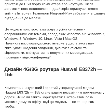
пристрій до USB порту комп'ютера або ноутбука. Після
автоматичного встановлення драйверів користувач зможе
вийти в Інтернет. Технологи Plug-and-Play забезпечить швидке
під'єднання до мережі.
Ця модель пристрою взаємодіє з усіма сучасними
операційними системами, серед яких Windows XP, Windows 7,
Windows 8, Windows 10, Linux, Vista і Mac OS.
Наявність високошвидкісного інтернету дасть змогу вам
виконувати щоденні завдання, дивитися фільми та
відеоролики, спілкуватися в популярних месенджерах,
проводити відеоконференції.
Дизайн 4G/3G роутера Huawei E8372h —
155
Компактний, акуратний і простий у користуванні модем
Huawei E8372h — 155 стане вашим незамінним помічником у
дорозі. Якщо ви звикли користуватися інтернетом поза
межами дому та офісу, тоді ця модель — це те, що вам
треба.