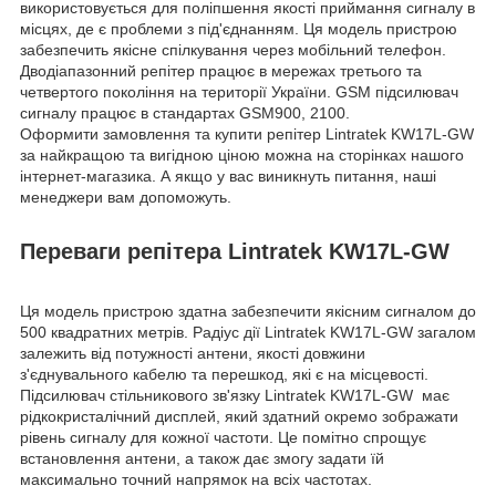
використовується для поліпшення якості приймання сигналу в
місцях, де є проблеми з під'єднанням. Ця модель пристрою
забезпечить якісне спілкування через мобільний телефон.
Дводіапазонний репітер працює в мережах третього та
четвертого покоління на території України. GSM підсилювач
сигналу працює в стандартах GSM900, 2100.
Оформити замовлення та купити репітер Lintratek KW17L-GW
за найкращою та вигідною ціною можна на сторінках нашого
інтернет-магазика. А якщо у вас виникнуть питання, наші
менеджери вам допоможуть.
Переваги репітера Lintratek KW17L-GW
Ця модель пристрою здатна забезпечити якісним сигналом до
500 квадратних метрів. Радіус дії Lintratek KW17L-GW загалом
залежить від потужності антени, якості довжини
з'єднувального кабелю та перешкод, які є на місцевості.
Підсилювач стільникового зв'язку Lintratek KW17L-GW має
рідкокристалічний дисплей, який здатний окремо зображати
рівень сигналу для кожної частоти. Це помітно спрощує
встановлення антени, а також дає змогу задати їй
максимально точний напрямок на всіх частотах.