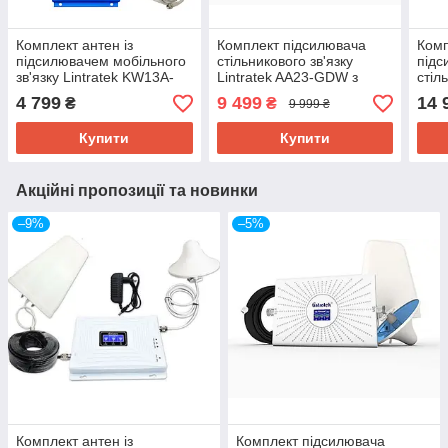
Комплект антен із
Комплект підсилювача
Комп
підсилювачем мобільного
стільникового зв'язку
під
зв'язку Lintratek KW13A-
Lintratek AA23-GDW з
стіл
GSM 890-960 МГц
антенами
Lint
4 799
9 499
14 
₴
₴
9 999 ₴
Купити
Купити
Акційні пропозиції та новинки
–9%
–5%
Комплект антен із
Комплект підсилювача