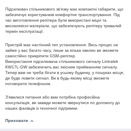
Підсилювач стільникового зв'язку має компактні габарити, що
забезпечує користувачеві комфортне транспортування. Під
час виготовлення репітера були використані міцні та
високоякісні матеріали, що забезпечують репітеру тривалий
термін експлуатації.
Пристрій має настінний тип установлення. Весь процес не
займе у вас багато часу, лише за кілька хвилин ви зможете
самостійно прикріпити GSM-репітер.
Використання підсилювача стільникового сигналу Lintratek
KW17L-GW забезпечить вас якісним прийманням сигналу.
Тепер вам не треба бігати в усьому будинку, у пошуках місця,
де буде ловити сигнал. Ви в будь-якому місці зможете
поговорити телефоном.
З'явилися питання або вам потрібна професійна
консультація, ви завжди можете звернутися по допомогу до
наших фахівців із технічної підтримки.
Приховати