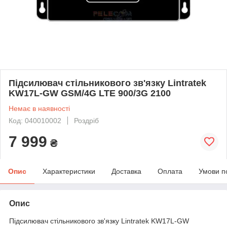
Підсилювач стільникового зв'язку Lintratek
KW17L-GW GSM/4G LTE 900/3G 2100
Немає в наявності
Код: 040010002
Роздріб
7 999
₴
Опис
Характеристики
Доставка
Оплата
Умови п
Опис
Підсилювач стільникового зв'язку Lintratek KW17L-GW