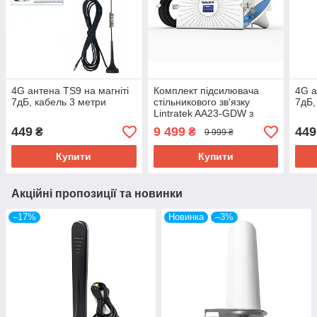
4G антена TS9 на магніті
Комплект підсилювача
4G а
7дБ, кабель 3 метри
стільникового зв'язку
7дБ,
Lintratek AA23-GDW з
антенами
449
9 499
449
₴
₴
9 999 ₴
Купити
Купити
Акційні пропозиції та новинки
–17%
Новинка
–3%