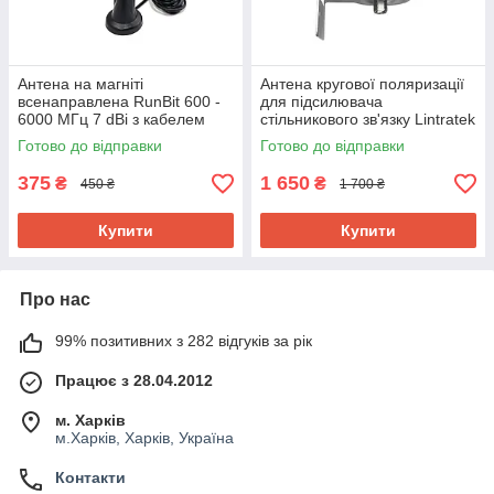
Антена на магніті
Антена кругової поляризації
всенаправлена RunBit 600 -
для підсилювача
6000 МГц 7 dBi з кабелем
стільникового зв'язку Lintratek
RG-174 3 метра SMA
10 Дб
Готово до відправки
Готово до відправки
375
1 650
₴
₴
450 ₴
1 700 ₴
Купити
Купити
Про нас
99% позитивних з 282 відгуків за рік
Працює з 28.04.2012
м. Харків
м.Харків, Харків, Україна
Контакти