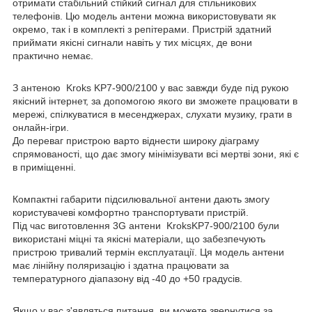
отримати стабільний стійкий сигнал для стільникових
телефонів. Цю модель антени можна використовувати як
окремо, так і в комплекті з репітерами. Пристрій здатний
приймати якісні сигнали навіть у тих місцях, де вони
практично немає.
З антеною Kroks KP7-900/2100 у вас завжди буде під рукою
якісний інтернет, за допомогою якого ви зможете працювати в
мережі, спілкуватися в месенджерах, слухати музику, грати в
онлайн-ігри.
До переваг пристрою варто віднести широку діаграму
спрямованості, що дає змогу мінімізувати всі мертві зони, які є
в приміщенні.
Компактні габарити підсилювальної антени дають змогу
користувачеві комфортно транспортувати пристрій.
Під час виготовлення 3G антени KroksKP7-900/2100 були
використані міцні та якісні матеріали, що забезпечують
пристрою тривалий термін експлуатації. Ця модель антени
має лінійну поляризацію і здатна працювати за
температурного діапазону від -40 до +50 градусів.
Якщо у вас з'являться питання, ви можете звернутися за