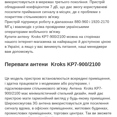
використовується в мережах третього покоління. Пристрій
обладнаний коефіцієнтом 7 дБ, що дає змогу користувачеві
посилити приймання сигналу в місцях, де є проблеми з
покриттям стільникового зв'язку.
Пристрій підтримує роботу в діапазонах 880-960 і 1920-2170
МГц і взаємодіє з усіма провідними українськими
операторами мобільного зв'язку.
Купити антену Kroks KP7-900/2100 можна на сторінках
нашого інтернет-магазинка за найкращою й доступною ціною
в Україні, а якщо у вас виникнуть питання, наші менеджери
вам допоможуть.
Переваги антени Kroks KP7-900/2100
Ця модель пристрою встановлюється всередині приміщення,
і здатна працювати з модемами або роутерами, і
підсилювачами стільникового зв'язку. Антена Kroks KP7-
900/2100 має мінімалістичний стильний дизайн, який дає
пристрою мати гармонійний вигляд у будь-якому приміщенні.
Широкосмугова 3G антена використовується для посилення
сигналу вдома, в офісних приміщеннях, житлових будинках,
промислових приміщеннях, торгових центрах. Так ви зможете