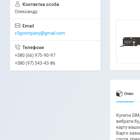
Олександр
v3gcompany@gmail.com
+380 (66) 975-90-97
+380 (97) 543-43-86
Опис
Купити SIM-
вибрати бу
карту вашо
Варто зазн
слоти, при