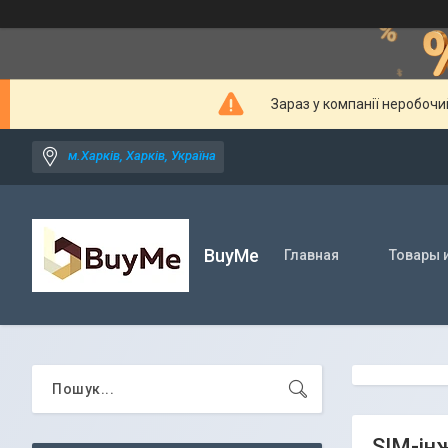
Зараз у компанії неробочи
м.Харків, Харків, Україна
BuyMe
Главная
Товары и
SIM-інж