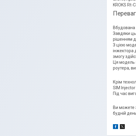
KROKS Rt-Cs
Переваг
Вбудована W
Завдяки ць
рішенням д
З цією мод
інжектора 
змогу здій
Ця модель 
роутера, в
Крім техно
SIM Inject
Під час виг
Ви можете з
будній день