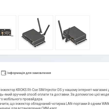
Інформація для замовлення
інжектор KROKS Rt-Cse SIM Injector DS у нашому інтернет-магазині 
дь-який зручний спосіб оплати та доставки. За допомогою цієї м
го мобільного провайдера.
ачити, що інжектор обладнаний чотирма LAN-портами й одним WAN 
значені для встановлення СИМ-карт.