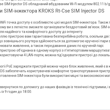
e SIM Injector DS обладнаний вбудованим Wi-Fi модулем 802.11 b/g/
и SIM-інжектора KROKS Rt-Cse SIM Injector DS
iFi точка доступу є особливістю цієї моделі SIM-інжектора. Також 
ому ви з легкістю зможете організувати бездротовий зв'язок. SIM-і
ля надійного та комфортного доступу до інтернету.
еллю пристрою вам гарантована безперебійна робота, оскільки дві
до зовнішнього роутера здійснюється за допомогою крученої пари з
снювати живлення, а також передавання даних по крученій парі.
пристрою об'єднана в одному корпусі з п'ятипортовим маршрутиза
икористовуючи 4 LAN-порти, можна під'єднувати пристрої до локаль
логії PoE заряджати пристрій можна через блок живлення, який є в
or DS забезпечать користувачеві комфортне транспортування прист
отовлення SIM-інжектора були використані міцні та високоякісні ма
вернутися по допомогу до наших фахівців із технічної підтримки, і 
 із 9 годин до 18:00.