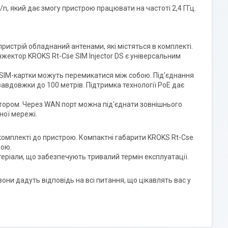
n, який дає змогу пристрою працювати на частоті 2,4 ГГц.
пристрій обладнаний антенами, які містяться в комплекті.
нжектор KROKS Rt-Cse SIM Injector DS є універсальним
 SIM-картки можуть перемикатися між собою. Під'єднання
авдовжки до 100 метрів. Підтримка технології PoE дає
тором. Через WAN порт можна під'єднати зовнішнього
ної мережі.
 комплекті до пристрою. Компактні габарити KROKS Rt-Cse
рою.
теріали, що забезпечують тривалий термін експлуатації.
вони дадуть відповідь на всі питання, що цікавлять вас у