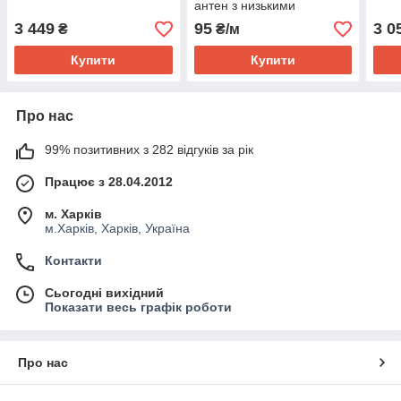
антен з низькими
втратами (аналог RG58,
3 449
95
3 0
₴
₴/м
RG223)
Купити
Купити
Про нас
99% позитивних з 282 відгуків за рік
Працює з 28.04.2012
м. Харків
м.Харків, Харків, Україна
Контакти
Сьогодні вихідний
Показати весь графік роботи
Про нас