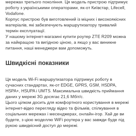
мережах третього покоління. Ця модель пристрою підтримує
роботу з українськими операторами, як-от Київстар, Lifecell,
Vodafone.
Корпус пристрою був виготовлений із міцних і високоякісних
матеріалів, які забезпечують маршрутизатору тривалий
термін експлуатації.
У нашому інтернет-магазині купити роутер ZTE R209 можна
за найкращою та вигідною ціною, а якщо у вас виникне
питання, наші менеджери вам допоможуть.
Швидкісні показники
Ця модель Wi-Fi маршрутизатора підтримує роботу в
сучасних стандартах, як-от EDGE, GPRS, GSM, HSDPA,
HSPA+, HSUPA і UMTS. Максимальна швидкість приймання
даних у мережі 3G досягає 21,6 Мбіт/с.
Цього цілком досить для комфортного користування в мережі
інтернет-відео перегляду відео та фільмів, спілкування в
соціальних мережах і месенджерах, онлайн-ігор. Хай де ви
будете, з цією моделлю WiFi роутера у вас завжди буде під
рукою швидкісний доступ до мережі.