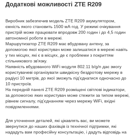
Додаткові можливості ZTE R209
Виробник забезпечив модель ZTE R209 акумулятором,
ємність якого становить 1500 мА·год. У режимі очікування
пристрій може працювати впродовж 200 годин і до 4,5 годин
автономної роботи в мережі.
Маршрутизатор ZTE R209 має вбудовану антену, за
допомогою якої користувач може залишатися в мережі навіть
у тих місцях, які є в місцях, де є проблеми з покриттям
стільникового зв'язку.
Наявність вбудованого WiFi модуля 802.11 b/g/n дає змогу
користувачеві організувати швидкісну бездротову мережу в
радіусі 10 метрів, до якої зможуть під'єднатися одночасно до
10 пристроїв.
На передній панелі ZTE R209 розміщені світлові індикатори,
за допомогою яких користувач може стежити за типом мережі,
рівнем сигналу, під'єднанням через мережу WiFi, вхідні
повідомленнями.
Для уточнення деталей, які цікавлять вас, ви можете
звернутися до наших фахівців із технічної підтримки, які
нададуть вам професійну консультацію, і дадуть відповідь на