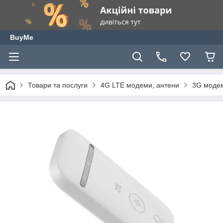
BuyMe
Товари та послуги
4G LTE модеми, антени
3G модем