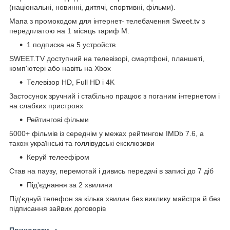
(національні, новинні, дитячі, спортивні, фільми).
Мапа з промокодом для інтернет- телебачення Sweet.tv з
передплатою на 1 місяць тариф М.
1 подписка на 5 устройств
SWEET.TV доступний на телевізорі, смартфоні, планшеті,
комп'ютері або навіть на Xbox
Телевізор HD, Full HD i 4K
Застосунок зручний і стабільно працює з поганим інтернетом і
на слабких пристроях
Рейтингові фільми
5000+ фільмів із середнім у межах рейтингом IMDb 7.6, а
також українські та голлівудські ексклюзиви
Керуй телеефіром
Став на паузу, перемотай і дивись передачі в записі до 7 діб
Під'єднання за 2 хвилини
Під'єднуй телефон за кілька хвилин без виклику майстра й без
підписання зайвих договорів
Приховати