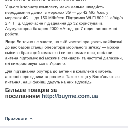
У цього інтернету комплекту максимальна швидкість
передавання даних в мережах 3G — до 42 Мбіт/сек, у
мережах 4G — до 150 Мбіт/сек. Підтримка Wi-Fi 802.11 a/b/g/n
2.4 ГГц. Одночасне під'єднання до 32 користувачів.
Акумуляторна батарея 2000 мА·год, до 7 годин автономної
роботи.
Якщо Ви точно не знаєте, на якій частоті працюють найближчі
до вас базові станції операторів мобільного зв'язку — можна
сміливо брати цей комплект і ви не помилитеся, оскільки
антена підтримує всі можливі стандарти та частотні діапазони,
які використовуються в Украине.
Для під'єднання роутера до антени в комплекті є кабель,
антенні перехідники та роз'єми. Також якщо у Вас з'являться
питання, наші фахівці дадуть на них відповідь.
Більше товарів за
посиланням
http://buyme.com.ua
Приховати