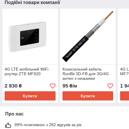
Подібні товари компанії
4G LTE мобільний WiFi
Коаксіальний кабель
4G L
роутер ZTE MF920
RunBit 3D-FB для 3G/4G
MF7
антен з низькими
втратами (аналог RG58,
2 830
95
1 9
₴
₴/м
RG223)
Купити
Купити
Про нас
99% позитивних з 282 відгуків за рік