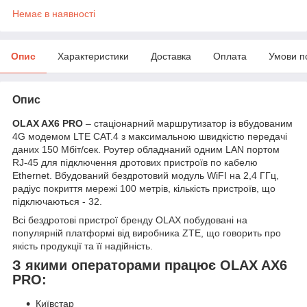
Немає в наявності
Опис
Характеристики
Доставка
Оплата
Умови п
Опис
OLAX AX6 PRO
– стаціонарний маршрутизатор із вбудованим
4G модемом LTE CAT.4 з максимальною швидкістю передачі
даних 150 Мбіт/сек. Роутер обладнаний одним LAN портом
RJ-45 для підключення дротових пристроїв по кабелю
Ethernet. Вбудований бездротовий модуль WiFI на 2,4 ГГц,
радіус покриття мережі 100 метрів, кількість пристроїв, що
підключаються - 32.
Всі бездротові пристрої бренду OLAX побудовані на
популярній платформі від виробника ZTE, що говорить про
якість продукції та її надійність.
З якими операторами працює OLAX AX6
PRO:
Київстар