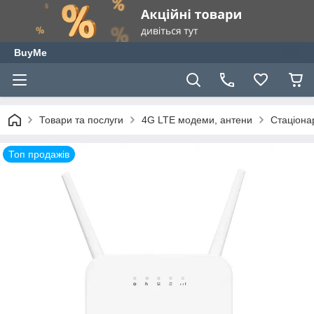
BuyMe
Товари та послуги
4G LTE модеми, антени
Стаціона
Топ продажів