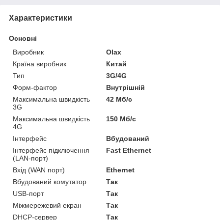
Характеристики
Основні
Виробник
Olax
Країна виробник
Китай
Тип
3G/4G
Форм-фактор
Внутрішній
Максимальна швидкість
42 Мб/с
3G
Максимальна швидкість
150 Мб/с
4G
Інтерфейс
Вбудований
Інтерфейс підключення
Fast Ethernet
(LAN-порт)
Вхід (WAN порт)
Ethernet
Вбудований комутатор
Так
USB-порт
Так
Міжмережевий екран
Так
DHCP-сервер
Так