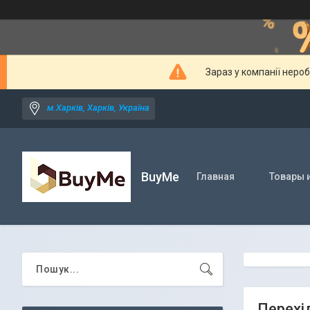
Зараз у компанії неро
м.Харків, Харків, Україна
BuyMe
Главная
Товары и
Перехі