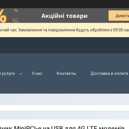
бочий час. Замовлення та повідомлення будуть оброблені з 09:00 н
 услуги
О нас
Контакты
Доставка и оплата
дник MiniPCI-e на USB для 4G LTE модемів