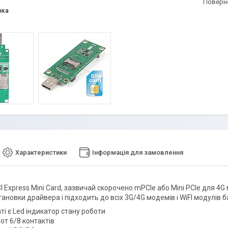
поверн
нка
Характеристики
Інформація для замовлення
 Express Mini Card, зазвичай скорочено mPCIe або Mini PCIe для 4G
ановки драйвера і підходить до всіх 3G/4G модемів і WiFI модулів ба
ті є Led індикатор стану роботи
от 6/8 контактів