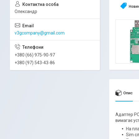
Нови
Олександр
v3gcompany@gmail.com
+380 (66) 975-90-97
+380 (97) 543-43-86
Опис
Адаптер PCI
вимагає уст
На пла
Sim сл