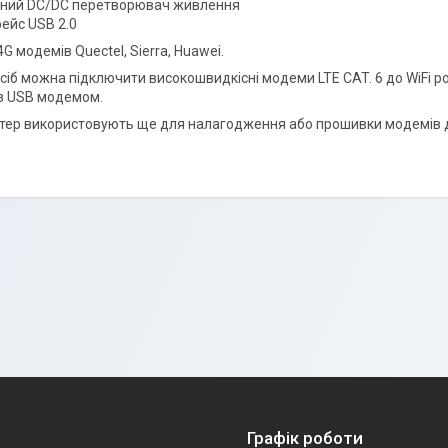
ний DC/DC перетворювач живлення
ейс USB 2.0
4G модемів Quectel, Sierra, Huawei.
сіб можна підключити високошвидкісні модеми LTE CAT. 6 до WiFi ро
 з USB модемом.
тер використовують ще для налагодження або прошивки модемів д
Графік роботи