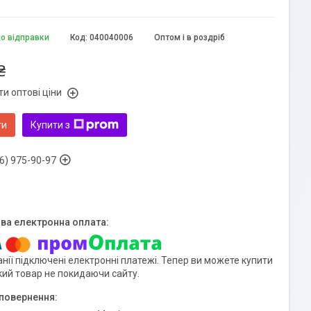
до відправки
Код:
040040006
Оптом і в роздріб
₴
и оптові ціни
ти
Купити з
6) 975-90-97
нії підключені електронні платежі. Тепер ви можете купити
кий товар не покидаючи сайту.