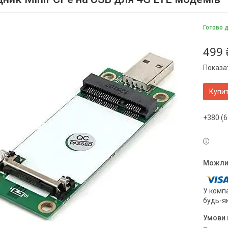
Готово 
499 
Показат
Купи
+380 (6
У компа
будь-я