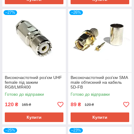
–27%
–26%
Високочастотний роз'єм UHF
Високочастотний роз'єм SMA
female під зажим
male обтискний на кабель
RG8/LMR400
5D-FB
Готово до відправки
Готово до відправки
120
89
₴
₴
165 ₴
120 ₴
Купити
Купити
–25%
–23%