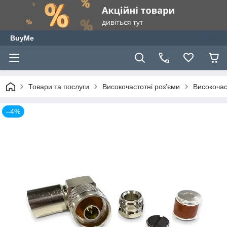
BuyMe
Товари та послуги
Високочастотні роз'єми
Високочас
–4%