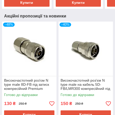
Купити
Купити
Акційні пропозиції та новинки
–48%
–40%
Високочастотний роз'єм N
Високочастотний роз'єм N
type male 8D-FB під затиск
type male на кабель 5D-
компресійний Premium
FB/LMR300 компресійний під
затиск Premium
Готово до відправки
Готово до відправки
130
150
₴
₴
250 ₴
250 ₴
Купити
Купити