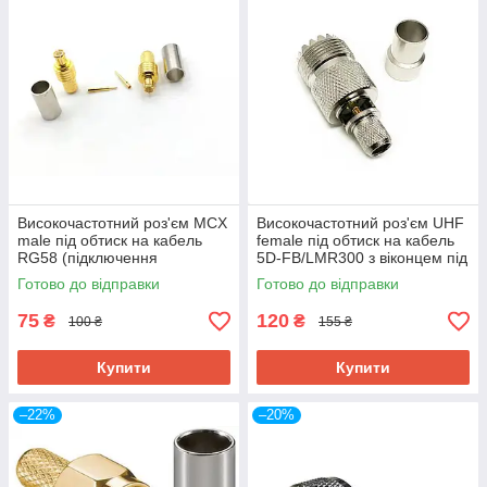
Високочастотний роз'єм MCX
Високочастотний роз'єм UHF
male під обтиск на кабель
female під обтиск на кабель
RG58 (підключення
5D-FB/LMR300 з віконцем під
зовнішньої антена DJI RC
пайку, преміум якість
Готово до відправки
Готово до відправки
PLUS Matrice 30)
75
120
₴
₴
100 ₴
155 ₴
Купити
Купити
–22%
–20%