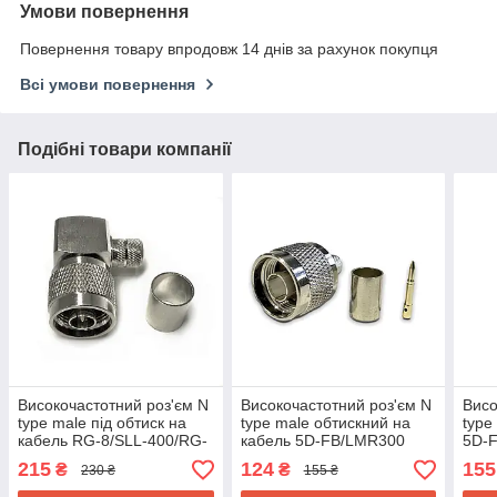
Умови повернення
Повернення товару впродовж 14 днів за рахунок покупця
Всі умови повернення
Подібні товари компанії
Високочастотний роз'єм N
Високочастотний роз'єм N
Висо
type male під обтиск на
type male обтискний на
type
кабель RG-8/SLL-400/RG-
кабель 5D-FB/LMR300
5D-
213 кутовий
латунь премиум
215
124
155
₴
₴
230 ₴
155 ₴