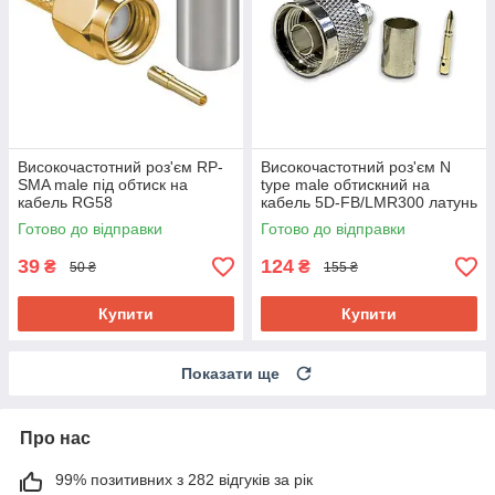
Високочастотний роз'єм RP-
Високочастотний роз'єм N
SMA male під обтиск на
type male обтискний на
кабель RG58
кабель 5D-FB/LMR300 латунь
премиум
Готово до відправки
Готово до відправки
39
124
₴
₴
50 ₴
155 ₴
Купити
Купити
Показати ще
Про нас
99% позитивних з 282 відгуків за рік