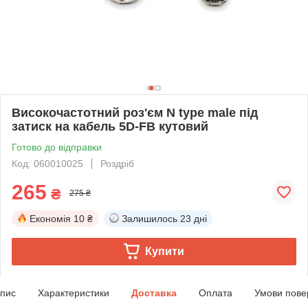
Високочастотний роз'єм N type male під
затиск на кабель 5D-FB кутовий
Готово до відправки
Код: 060010025
Роздріб
265
₴
275 ₴
Економія
10 ₴
Залишилось
23 дні
Купити
пис
Характеристики
Доставка
Оплата
Умови пове