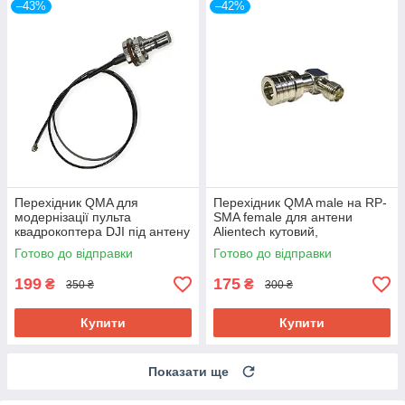
–43%
–42%
Перехідник QMA для
Перехідник QMA male на RP-
модернізації пульта
SMA female для антени
квадрокоптера DJI під антену
Alientech кутовий,
Alientech 15 см
підключення пульта
Готово до відправки
Готово до відправки
квадрокоптера DJI
199
175
₴
₴
350 ₴
300 ₴
Купити
Купити
Показати ще