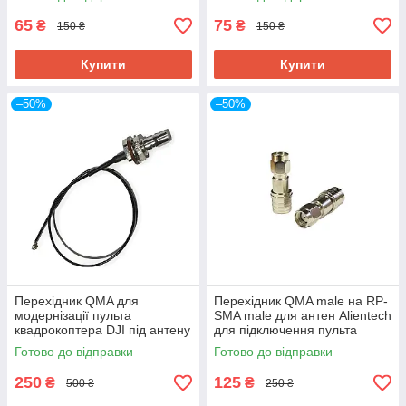
65
75
₴
₴
150 ₴
150 ₴
Купити
Купити
–50%
–50%
Перехідник QMA для
Перехідник QMA male на RP-
модернізації пульта
SMA male для антен Alientech
квадрокоптера DJI під антену
для підключення пульта
Alientech 30 см
квадрокоптера DJI
Готово до відправки
Готово до відправки
250
125
₴
₴
500 ₴
250 ₴