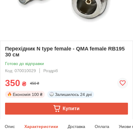
Перехідник N type female - QMA female RB195
30 см
Готово до відправки
Код: 070010029
Роздріб
350
₴
450 ₴
Економія
100 ₴
Залишилось
24 дні
Купити
Опис
Характеристики
Доставка
Оплата
Умови 