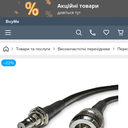
BuyMe
Товари та послуги
Високочастотні перехідники
Перех
–22%