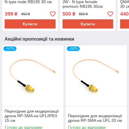
N type male RB195 30 см
JW - N type female
QMA 
premium RB195 30см
30 с
399
500
440
₴
₴
450 ₴
850 ₴
Купити
Купити
Акційні пропозиції та новинки
–57%
–50%
Перехідник для модернізації
дрона RP-SMA на UFL/IPEX
Перехідник для модернізації
15 см
дрона RP-SMA на UFL 20 см
Готово до відправки
Готово до відправки