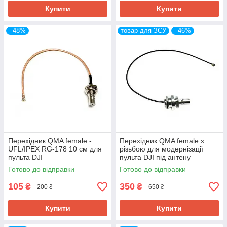
Купити
Купити
–48%
товар для ЗСУ
–46%
Перехідник QMA female -
Перехідник QMA female з
UFL/IPEX RG-178 10 см для
різьбою для модернізації
пульта DJI
пульта DJI під антену
Alientech 15 см
Готово до відправки
Готово до відправки
105
350
₴
₴
200 ₴
650 ₴
Купити
Купити