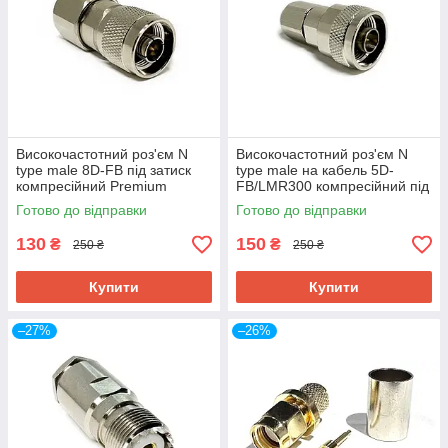
Високочастотний роз'єм N
Високочастотний роз'єм N
type male 8D-FB під затиск
type male на кабель 5D-
компресійний Premium
FB/LMR300 компресійний під
затиск Premium
Готово до відправки
Готово до відправки
130
150
₴
₴
250 ₴
250 ₴
Купити
Купити
–27%
–26%