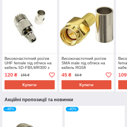
Високочастотний роз'єм
Високочастотний роз'єм
Висо
UHF female під обтиск на
SMA male під обтиск на
fema
кабель 5D-FB/LMR300 з
кабель RG58
каб
віконцем під пайку,
FB
120
45
109
₴
₴
155 ₴
50 ₴
преміум якість
Купити
Купити
Акційні пропозиції та новинки
–48%
–40%