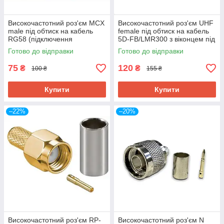
Високочастотний роз'єм MCX
Високочастотний роз'єм UHF
male під обтиск на кабель
female під обтиск на кабель
RG58 (підключення
5D-FB/LMR300 з віконцем під
зовнішньої антена DJI RC
пайку, преміум якість
Готово до відправки
Готово до відправки
PLUS Matrice 30)
75
120
₴
₴
100 ₴
155 ₴
Купити
Купити
–22%
–20%
Високочастотний роз'єм RP-
Високочастотний роз'єм N