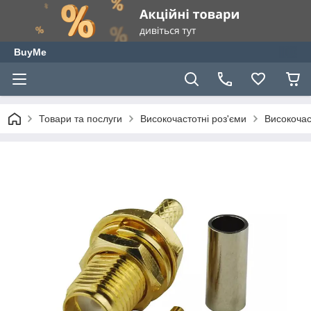
BuyMe
Товари та послуги
Високочастотні роз'єми
Високочас