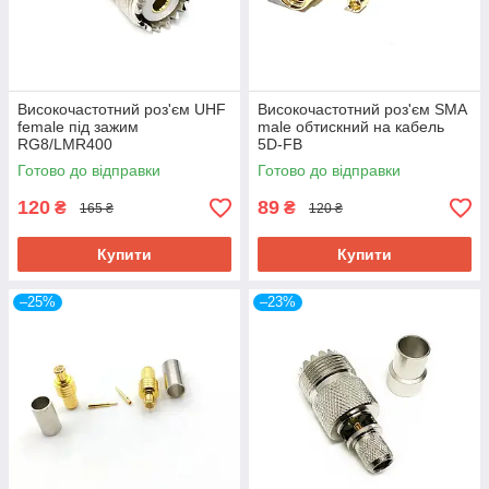
Високочастотний роз'єм UHF
Високочастотний роз'єм SMA
female під зажим
male обтискний на кабель
RG8/LMR400
5D-FB
Готово до відправки
Готово до відправки
120
89
₴
₴
165 ₴
120 ₴
Купити
Купити
–25%
–23%