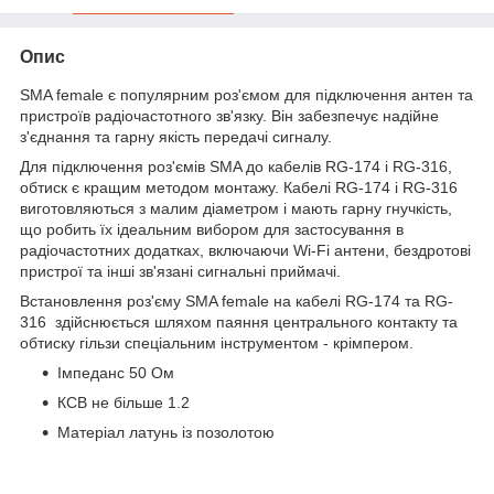
Опис
SMA female є популярним роз'ємом для підключення антен та
пристроїв радіочастотного зв'язку. Він забезпечує надійне
з'єднання та гарну якість передачі сигналу.
Для підключення роз'ємів SMA до кабелів RG-174 і RG-316,
обтиск є кращим методом монтажу. Кабелі RG-174 і RG-316
виготовляються з малим діаметром і мають гарну гнучкість,
що робить їх ідеальним вибором для застосування в
радіочастотних додатках, включаючи Wi-Fi антени, бездротові
пристрої та інші зв'язані сигнальні приймачі.
Встановлення роз'єму SMA female на кабелі RG-174 та RG-
316 здійснюється шляхом паяння центрального контакту та
обтиску гільзи спеціальним інструментом - крімпером.
Імпеданс 50 Ом
КСВ не більше 1.2
Матеріал латунь із позолотою