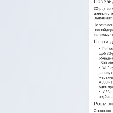
Провайд
3G-роутер 
даними стан
Заявлених 
Не рекомен
провайдера
телекомуні
Порти д
Роз'єм
щоб 3G-
обладнан
1500 міл
Wi-fi 
каналу п
мережев
AC30 на
один при
У 3G р
від баз
Розміри 
Основною п