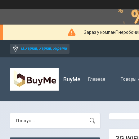
Зараз у компанії неробочи
м.Харків, Харків, Україна
BuyMe
Главная
Товары и
3G WiF