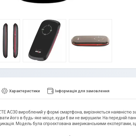
Характеристики
Інформація для замовлення
ZTE AC30 вироблений у формі смартфона, вирізняється наявністю за
вати його в будь-яке місце, куди б ви не вирушили. На передній па
ндикація. Модель була спроєктована американськими експертами, 