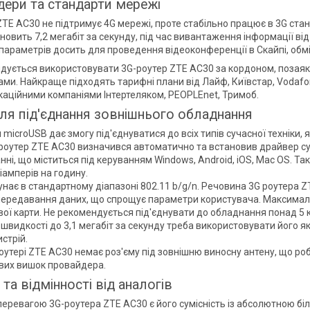
ери та стандарти мережі
ZTE AC30 не підтримує 4G мережі, проте стабільно працює в 3G ст
овить 7,2 мегабіт за секунду, під час вивантаження інформації від 
параметрів досить для проведення відеоконференції в Скайпі, об
дується використовувати 3G-роутер ZTE AC30 за кордоном, позаяк
ми. Найкраще підходять тарифні плани від Лайф, Київстар, Vodafo
каційними компаніями Інтертеляком, PEOPLEnet, Тримоб.
ля під'єднання зовнішнього обладнання
 microUSB дає змогу під'єднуватися до всіх типів сучасної техніки, 
роутер ZTE AC30 визначився автоматично та встановив драйвер сум
ні, що міститься під керуванням Windows, Android, iOS, Mac OS. Т
іамперів на годину.
лунає в стандартному діапазоні 802.11 b/g/n. Речовина 3G роутера Z
ередавання даних, що спрощує параметри користувача. Максимальна 
ої карти. Не рекомендується під'єднувати до обладнання понад 5 к
 швидкості до 3,1 мегабіт за секунду треба використовувати його 
стрій.
оутері ZTE AC30 немає роз'єму під зовнішню виносну антену, що ро
ових вишок провайдера.
та відмінності від аналогів
еревагою 3G-роутера ZTE AC30 є його сумісність із абсолютною б