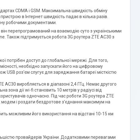
андартах CDMA і GSM. Максимальна швидкість обміну
пристрою в Інтернет швидкість падає в кілька разів.
міну робочими документами.
 він перепрограмований на взаємодію суто з українськими
ne. Також підтримується робота 3G роутера ZTE AC30 з
якої потрібен доступ до глобальної мережі. Для того,
існості, необхідно запускати його на цифровому
акож USB роз'єм слугує для заряджання батареї місткістю
TE AC30 виробляється в діапазоні 2,4 ГГц. Немає другого
зона дії wi-fi становить 10 метрів у радіусі від
ористувачів одночасно. Під час роботи 3G роутера ZTE
як модем і роздати бездротове з'єднання максимум на
бить можливим його використання на відстані 10-15 км
ільшістю провайдерів України. Додатковими перевагами