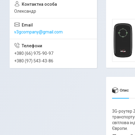
Олександр
v3gcompany@gmail.com
+380 (66) 975-90-97
+380 (97) 543-43-86
Опис
3G-роутер 
транспорту
світлова і
Європи.