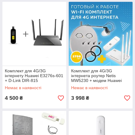
Комплект для 4G/3G
Комплект для 4G/3G
інтернету Huawei E3276s-601
інтернета роутер Netis
+ D-Link DIR-815
MW5230 + модем Huawei
E3372 + офсетна антена
Немає в наявності
Немає в наявності
MIMO 2x27 dBi
4 500
3 998
₴
₴